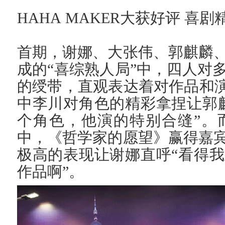
HAHA MAKER大获好评 喜
首期，谢娜、大张伟、郭麒麟
成的“喜综熟人局”中，四人对
的绶带，直观表达着对作品和演
中李川对角色的精彩拿捏让郭
个角色，他演的特别合缝”。
中，《哲学家的愿望》赢得嘉
极高的表现让谢娜直呼“看得
作品啊”。