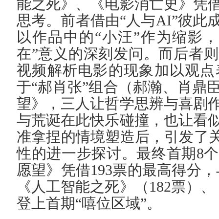
能之死》、《电影消亡史》凭
思考。前者借由“人与AI”彼
以作品中的“小汪”作为缩影
在”意义的深刻发问。而后者
视频解析电影的现象加以观点
于“郝肖张”组合（郝瀚、肖鼎
望》，三人让哲学思辨与喜剧
与荒诞在此快乐碰撞，也让看
准拿捏的情境塑造后，引发了关
性的进一步探讨。最终首期8
愿望》凭借193票的最高得分，
《人工智能之死》（182票）、
登上首期“嘻位区域”。