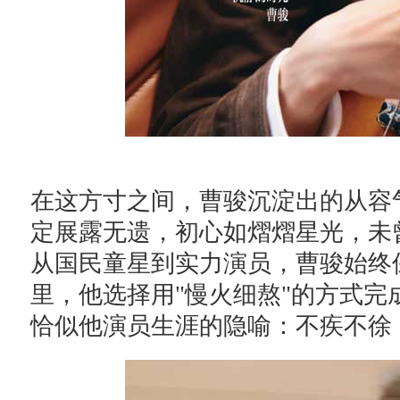
在这方寸之间，曹骏沉淀出的从容
定展露无遗，初心如熠熠星光，未
从国民童星到实力演员，曹骏始终
里，他选择用"慢火细熬"的方式
恰似他演员生涯的隐喻：不疾不徐