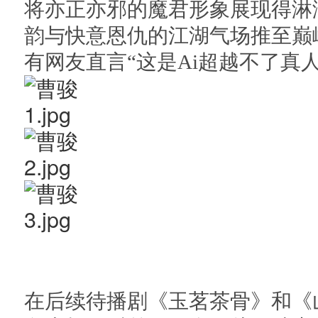
将亦正亦邪的魔君形象展现得淋
韵与快意恩仇的江湖气场推至巅
有网友直言“这是Ai超越不了真
在后续待播剧《玉茗茶骨》和《