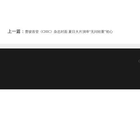
上一篇：
曹骏首登《CHIC》杂志封面 夏日大片演绎“无问轻重”初心