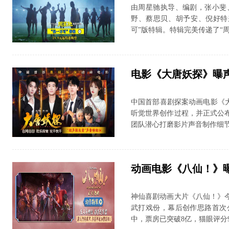
由周星驰执导、编剧，张小斐
野、蔡思贝、胡予安、倪好特
可”版特辑。特辑完美传递了“周
电影《大唐妖探》曝
中国首部喜剧探案动画电影《
听觉世界创作过程，并正式公
团队潜心打磨影片声音制作细节，在
动画电影《八仙！》
神仙喜剧动画大片《八仙！》
武打戏份，幕后创作思路首次
中，票房已突破8亿，猫眼评分9.7