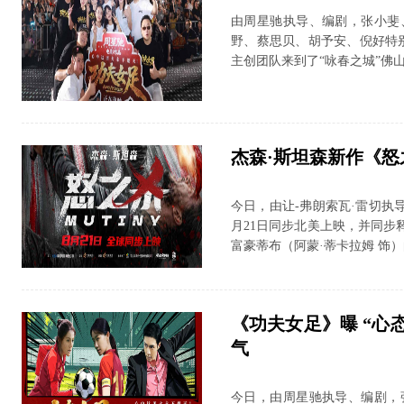
由周星驰执导、编剧，张小斐
野、蔡思贝、胡予安、倪好特
主创团队来到了“咏春之城”佛山
杰森·斯坦森新作《怒
今日，由让-弗朗索瓦·雷切执
月21日同步北美上映，并同步
富豪蒂布（阿蒙·蒂卡拉姆 饰）的
《功夫女足》曝 “心
气
今日，由周星驰执导、编剧，