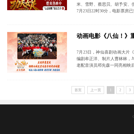
米、雪野、蔡思贝、胡予安、
7月23日22时30分，电影票房已突
动画电影《八仙！》
7月23日，神仙喜剧动画大
编剧牟正洋、制片人曹林林，
老配音演员邓先森一同亮相映后见
首页
上一页
1
2
3