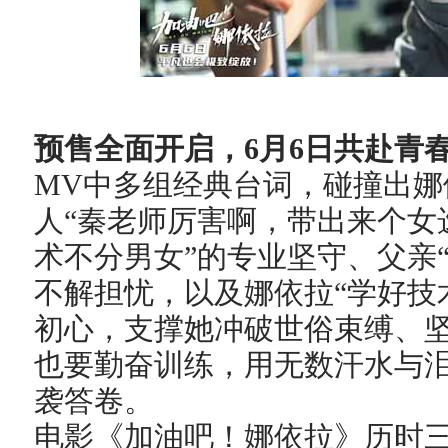
预售全面开启
，
6月6日共赴青
MV中多组经典台词，碰撞出
人“秦老师厉害啊，带出来个女
术不分男女”的专业坚守、父亲
不解担忧，以及娜依拉“学好技
初心，支撑她冲破世俗束缚、
也要勤奋训练，用无数汗水与
袭答卷。
电影《加油吧！娜依拉》历时