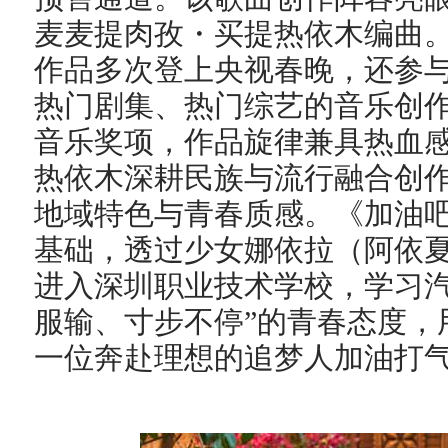
麦麦提肉孜・买提热依木编曲
作品多次登上央视春晚，还参
热门剧集、热门综艺的音乐创
音乐奖项，作品旋律兼具热血
热依木深耕民族与流行融合创
地域特色与青春质感。《加油
基础，透过少女娜依拉（阿依夏
进入深圳职业技术学校，学习汽
服输、寸步不停”的青春态度，
一位奔赴理想的追梦人加油打