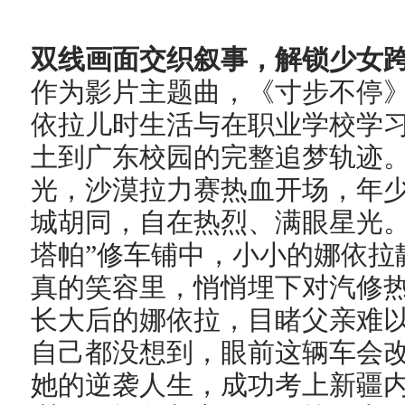
双线画面交织叙事
，
解锁少女
作为影片主题曲，《寸步不停
依拉儿时生活与在职业学校学
土到广东校园的完整追梦轨迹
光，沙漠拉力赛热血开场，年
城胡同，自在热烈、满眼星光。
塔帕”修车铺中，小小的娜依拉
真的笑容里，悄悄埋下对汽修
长大后的娜依拉，目睹父亲难以
自己都没想到，眼前这辆车会改
她的逆袭人生，成功考上新疆