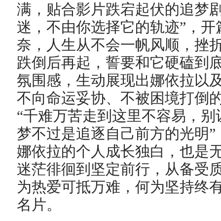
满，贴合影片跌宕起伏的追梦剧
迷，不由你选择它的轨迹”，开
奈，人生从不会一帆风顺，挫折
跌倒后再起，誓要和它硬磕到底
氛围感，生动展现出娜依拉以
不向命运妥协、不被困境打倒
“千难万苦走到这里不容易，别
梦不过是追逐自己前方的光明”
娜依拉的个人成长独白，也是
迷茫徘徊到坚定前行，从备受
为热爱可抵万难，何为坚持终
名片。