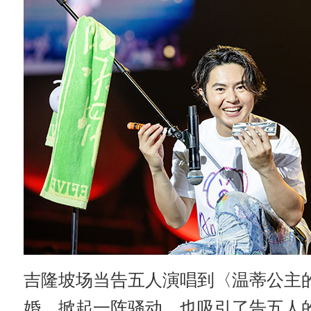
吉隆坡场当告五人演唱到〈温蒂公主
婚，掀起一阵骚动，也吸引了告五人