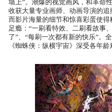
墙上”。潮爆的视觉画风，和革命
收获大量专业画师、动画导演的追
而影片海量的细节和惊喜彩蛋使得
足瘾：“一刷看特效、二刷看故事
了”、“每刷一次都有新的快乐”。
《蜘蛛侠：纵横宇宙》深受各年龄