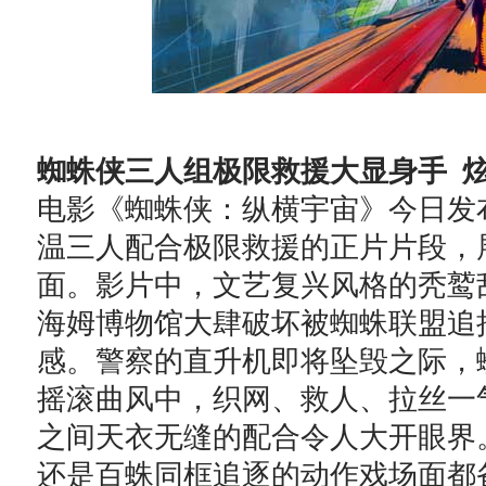
蜘蛛侠三人组极限救援大显身手
电影《蜘蛛侠：纵横宇宙》今日发布
温三人配合极限救援的正片片段，
面。影片中，文艺复兴风格的秃鹫
海姆博物馆大肆破坏被蜘蛛联盟追
感。警察的直升机即将坠毁之际，
摇滚曲风中，织网、救人、拉丝一气
之间天衣无缝的配合令人大开眼界
还是百蛛同框追逐的动作戏场面都