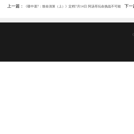
上一篇：
下一
《碟中谍7：致命清算（上）》定档7月14日 阿汤哥玩命挑战不可能