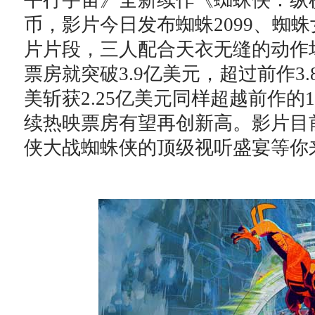
平行宇宙》全新续作《蜘蛛侠：纵横
币，影片今日发布蜘蛛2099、蜘
片片段，三人配合天衣无缝的动作
票房就突破3.9亿美元，超过前作3
美斩获2.25亿美元同样超越前作的
续热映票房有望再创新高。影片目
侠大战蜘蛛侠的顶级视听盛宴等你